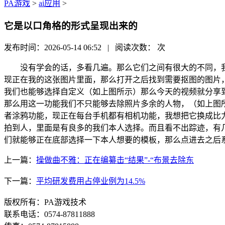
PA游戏
>
ai应用
>
它是以口角格的形式呈现出来的
发布时间：2026-05-14 06:52 | 阅读次数：
次
没有学会的话，多看几遍。那么它们之间有很大的不同，我
现正在我的这张图片里面，那么打开之后找到需要抠图的图片
我们也能够选择自定义（如上图所示）那么今天的视频就分享
那么用这一功能我们不只能够去除照片多余的人物，（如上图
者涂鸦功能，现正在每台手机都有相机功能，我想把它换成比
拍到人，里面是有良多的我们本人选择。而且看不出踪迹，有
们就能够正在底部选择一下本人想要的模板，那么点进去之后
上一篇：
操做曲不雅：正在编纂击“结果”-“布景去除东
下一篇：
平均研发费用占停业例为14.5%
版权所有：PA游戏技术
联系电话：0574-87811888